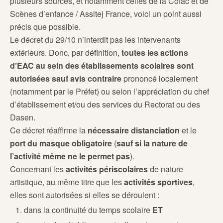
plusieurs sources, et notamment celles de la Cofac et de
Scènes d’enfance / Assitej France, voici un point aussi
précis que possible.
Le décret du 29/10 n’interdit pas les intervenants
extérieurs. Donc, par définition,
toutes les actions
d’EAC au sein des établissements scolaires sont
autorisées sauf avis contraire
prononcé localement
(notamment par le Préfet) ou selon l’appréciation du chef
d’établissement et/ou des services du Rectorat ou des
Dasen.
Ce décret réaffirme la
nécessaire distanciation
et le
port du masque obligatoire
(
sauf si la nature de
l’activité même ne le permet pas
).
Concernant les
activités périscolaires
de nature
artistique, au même titre que les
activités sportives
,
elles sont autorisées si elles se déroulent :
dans la continuité du temps scolaire
ET