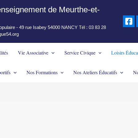
'enseignement de Meurthe-et-
populaire - 49 rue Isabey 54000 NANCY Tél : 03 83 28
igue54.org
lités
Vie Associative
Service Civique
Loisirs Éduca
ortifs
Nos Formations
Nos Ateliers Éducatifs
No