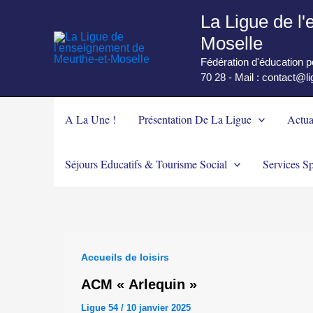
Aller
La Ligue de l
au
Moselle
contenu
Fédération d'éducation 
70 28 - Mail : contact@l
A La Une !
Présentation De La Ligue
Actua
Séjours Educatifs & Tourisme Social
Services Sp
Accueils de loisirs
ACM « Arlequin »
Ligue 54
/
10 janvier 2025