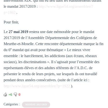
interventions ADC qui ont eu lieu dans les établissements durant
le mandat 2017/2019 :
http://www.ligue54.org/assemblee/?
p=1862
.
Pour finir,
Le
27 mai 2019
restera une date mémorable pour le mandat
2017/2019 de l’Assemblée Départementale des Collégiens de
Meurthe-et-Moselle. Cette rencontre départementale marque la fin
e
du 6
mandat qui avait pour thématique « Le mieux vivre
ensemble : le harcèlement, les addictions (aux écrans, réseaux
sociaux), les discriminations ». Il s’agissait pour l’ensemble des
représentants élèves et des adultes référents de l’A.D.C. de
présenter le rendu de leurs projets, sur lesquels ils ont travaillé
pendant deux années consécutives. (suite de l’article ici :
http://www.ligue54.org/assemblee/?p=1922
).
+6
0
Catégories :
MANDAT 2017/2019