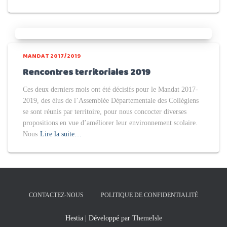
MANDAT 2017/2019
Rencontres territoriales 2019
Ces deux derniers mois ont été décisifs pour le Mandat 2017-
2019, des élus de l’Assemblée Départementale des Collégiens
se sont réunis par territoire, pour nous concocter diverses
propositions en vue d’améliorer leur environnement scolaire.
Nous
Lire la suite…
CONTACTEZ-NOUS
POLITIQUE DE CONFIDENTIALITÉ
Hestia | Développé par
ThemeIsle