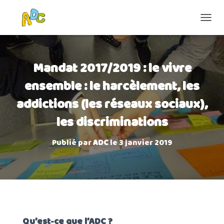
D
É
P
L
Mandat 2017/2019 : le vivre
I
E
ensemble : le harcèlement, les
R
L
addictions (les réseaux sociaux),
A
N
les discriminations
A
V
I
Publié par
ADC
le
3 janvier 2019
G
A
T
I
O
N
Qu’est-ce que l’ADC ?