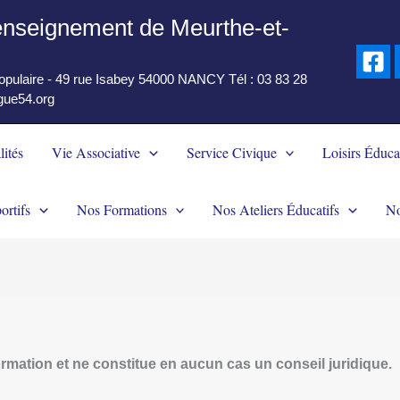
'enseignement de Meurthe-et-
populaire - 49 rue Isabey 54000 NANCY Tél : 03 83 28
igue54.org
lités
Vie Associative
Service Civique
Loisirs Éduca
ortifs
Nos Formations
Nos Ateliers Éducatifs
No
ormation et ne constitue en aucun cas un conseil juridique.