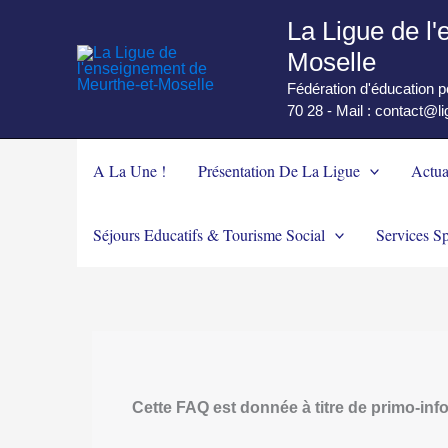
Aller
La Ligue de l
au
Moselle
contenu
Fédération d'éducation 
70 28 - Mail : contact@l
A La Une !
Présentation De La Ligue
Actua
Séjours Educatifs & Tourisme Social
Services Sp
Cette FAQ est donnée à titre de primo-inf