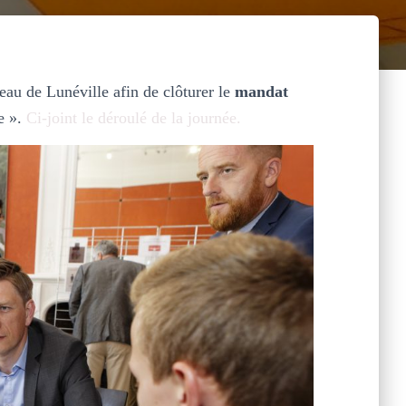
au de Lunéville afin de clôturer le
mandat
ue ».
Ci-joint le déroulé de la journée.