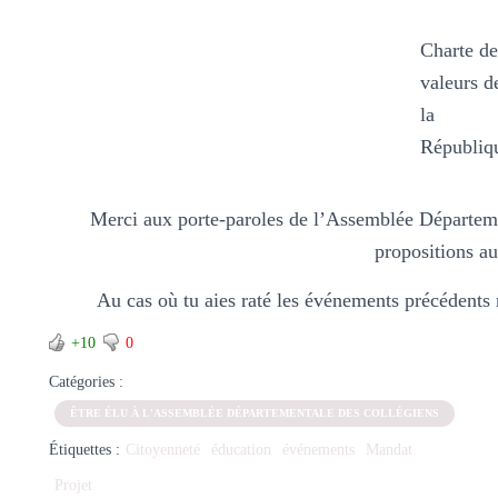
Charte de
valeurs d
la
Républiq
Merci aux porte-paroles de l’Assemblée Départeme
propositions au
Au cas où tu aies raté les événements précédents n
+10
0
Catégories :
ÊTRE ÉLU À L'ASSEMBLÉE DÉPARTEMENTALE DES COLLÉGIENS
Étiquettes :
Citoyenneté
éducation
événements
Mandat
Projet