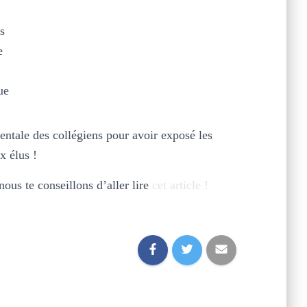
s
e
ue
ntale des collégiens pour avoir exposé les
x élus !
ous te conseillons d’aller lire
cet article !