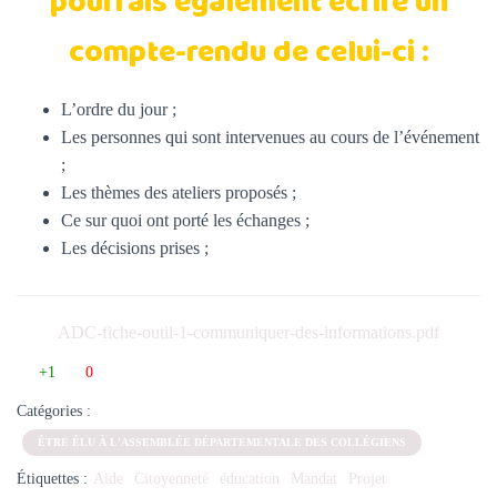
pourrais également écrire un
compte-rendu de celui-ci :
L’ordre du jour ;
Les personnes qui sont intervenues au cours de l’événement
;
Les thèmes des ateliers proposés ;
Ce sur quoi ont porté les échanges ;
Les décisions prises ;
ADC-fiche-outil-1-communiquer-des-informations.pdf
+1
0
Catégories :
ÊTRE ÉLU À L'ASSEMBLÉE DÉPARTEMENTALE DES COLLÉGIENS
Étiquettes :
Aide
Citoyenneté
éducation
Mandat
Projet