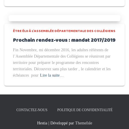
ÊTRE ÉLU À L'ASSEMBLÉE DÉPARTEMENTALE DES COLLÉGIENS
Prochain rendez-vous : mandat 2017/2019
Fin Novembre, mi décembre 2016, les adultes référents de
l’Assemblée Départementale des Collégiens se réuniront par
territoire pour préparer le programme des rencontres
territoriales. Découvrez sans plus tarder , le calendrier et les
échéances pour
Lire la suite…
CONTACTEZ-NOUS
POLITIQUE DE CONFIDENTIALITÉ
Hestia | Développé par
ThemeIsle