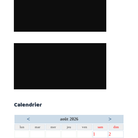
Calendrier
<
>
août 2026
lun
mar
mer
jeu
ven
sam
dim
1
2