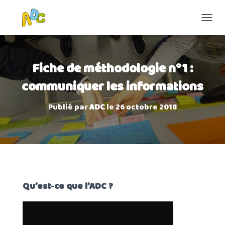
D
É
P
L
Fiche de méthodologie n°1 :
I
E
communiquer les informations
R
L
A
Publié par
ADC
le
26 octobre 2018
N
A
V
I
G
A
T
I
Qu’est-ce que l’ADC ?
O
N