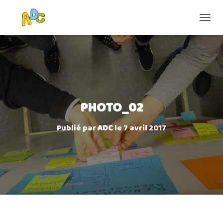
D
É
P
L
I
E
R
L
A
PHOTO_02
N
A
Publié par
ADC
le
7 avril 2017
V
I
G
A
T
I
O
N